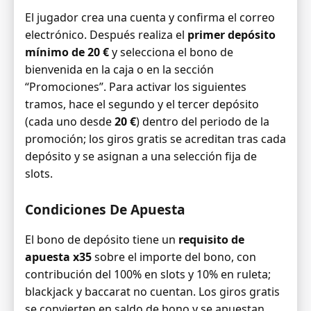
El jugador crea una cuenta y confirma el correo
electrónico. Después realiza el
primer depósito
mínimo de 20 €
y selecciona el bono de
bienvenida en la caja o en la sección
“Promociones”. Para activar los siguientes
tramos, hace el segundo y el tercer depósito
(cada uno desde
20 €
) dentro del periodo de la
promoción; los giros gratis se acreditan tras cada
depósito y se asignan a una selección fija de
slots.
Condiciones De Apuesta
El bono de depósito tiene un
requisito de
apuesta x35
sobre el importe del bono, con
contribución del 100% en slots y 10% en ruleta;
blackjack y baccarat no cuentan. Los giros gratis
se convierten en saldo de bono y se apuestan