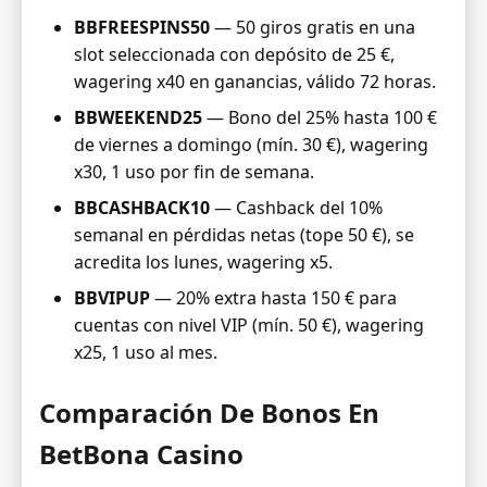
BBFREESPINS50
— 50 giros gratis en una
slot seleccionada con depósito de 25 €,
wagering x40 en ganancias, válido 72 horas.
BBWEEKEND25
— Bono del 25% hasta 100 €
de viernes a domingo (mín. 30 €), wagering
x30, 1 uso por fin de semana.
BBCASHBACK10
— Cashback del 10%
semanal en pérdidas netas (tope 50 €), se
acredita los lunes, wagering x5.
BBVIPUP
— 20% extra hasta 150 € para
cuentas con nivel VIP (mín. 50 €), wagering
x25, 1 uso al mes.
Comparación De Bonos En
BetBona Casino