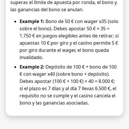
superas el límite de apuesta por ronda, el bono y
las ganancias del bono se anulan.
Example 1:
Bono de 50 € con wager x35 (solo
sobre el bono). Debes apostar 50 € × 35 =
1.750 € en juegos elegibles antes de retirar; si
apuestas 10 € por giro y el casino permite 5 €
por giro durante el wager, el bono queda
invalidado.
Example 2:
Depósito de 100 € + bono de 100
€ con wager x40 (sobre bono + depósito).
Debes apostar (100 € + 100 €) × 40 = 8.000 €;
si el plazo es 7 días y al día 7 llevas 6.500 €, el
requisito no se cumple y el casino cancela el
bono y las ganancias asociadas.