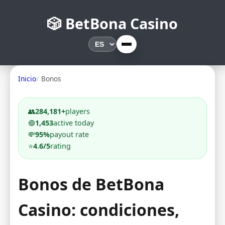
🎲 BetBona Casino
Inicio
Bonos
👥
284,181+
players
🟢
1,453
active today
💸
95%
payout rate
⭐
4.6/5
rating
Bonos de BetBona
Casino: condiciones,