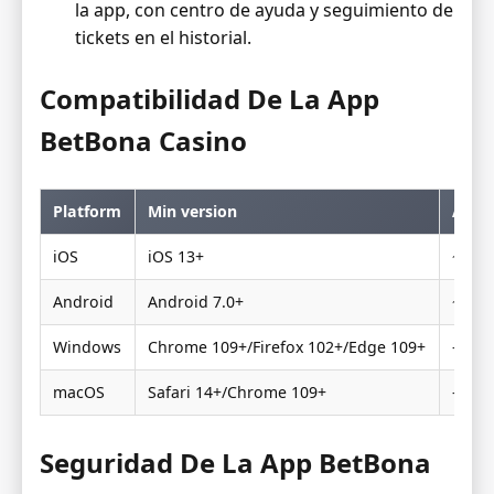
la app, con centro de ayuda y seguimiento de
tickets en el historial.
Compatibilidad De La App
BetBona Casino
Platform
Min version
App s
iOS
iOS 13+
~115
Android
Android 7.0+
~64 
Windows
Chrome 109+/Firefox 102+/Edge 109+
—
macOS
Safari 14+/Chrome 109+
—
Seguridad De La App BetBona