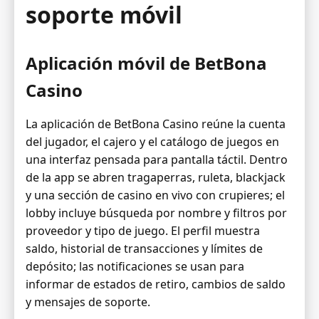
soporte móvil
Aplicación móvil de BetBona
Casino
La aplicación de BetBona Casino reúne la cuenta
del jugador, el cajero y el catálogo de juegos en
una interfaz pensada para pantalla táctil. Dentro
de la app se abren tragaperras, ruleta, blackjack
y una sección de casino en vivo con crupieres; el
lobby incluye búsqueda por nombre y filtros por
proveedor y tipo de juego. El perfil muestra
saldo, historial de transacciones y límites de
depósito; las notificaciones se usan para
informar de estados de retiro, cambios de saldo
y mensajes de soporte.